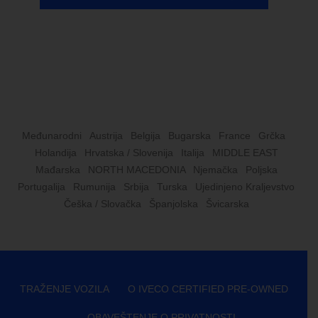
Međunarodni
Austrija
Belgija
Bugarska
France
Grčka
Holandija
Hrvatska / Slovenija
Italija
MIDDLE EAST
Mađarska
NORTH MACEDONIA
Njemačka
Poljska
Portugalija
Rumunija
Srbija
Turska
Ujedinjeno Kraljevstvo
Češka / Slovačka
Španjolska
Švicarska
TRAŽENJE VOZILA
O IVECO CERTIFIED PRE-OWNED
OBAVEŠTENJE O PRIVATNOSTI