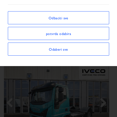
SORTIRAJ PREMA
Odbaciti sve
potvrda odabira
Prikaži / Sakrij filtere
PRIKAZUJU SE VOZILA 18
Odaberi sve
×
Vrsta vozila:
Kamion
Previous
Next