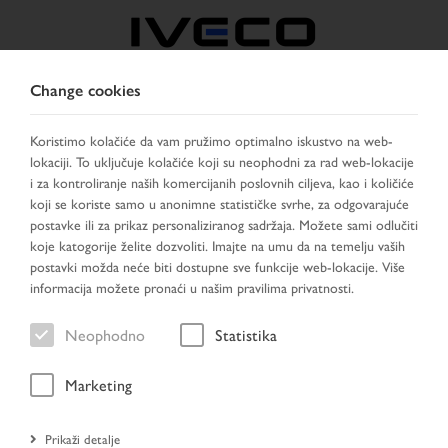
Change cookies
BOSNIA
Koristimo kolačiće da vam pružimo optimalno iskustvo na web-
lokaciji. To uključuje kolačiće koji su neophodni za rad web-lokacije
IZABERITE ZEMLJU
PROMIJENI JEZIK
i za kontroliranje naših komercijanih poslovnih ciljeva, kao i količiće
koji se koriste samo u anonimne statističke svrhe, za odgovarajuće
Toggle
postavke ili za prikaz personaliziranog sadržaja. Možete sami odlučiti
MENU
navigation
koje katogorije želite dozvoliti. Imajte na umu da na temelju vaših
postavki možda neće biti dostupne sve funkcije web-lokacije. Više
informacija možete pronaći u našim pravilima privatnosti.
Rezultat pretraživanja
Neophodno
Statistika
Marketing
Početna stranica
Prikaži detalje
Traženje vozila
Rezultat pretraživanja