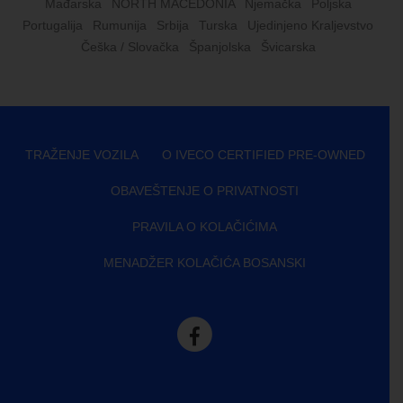
Mađarska
NORTH MACEDONIA
Njemačka
Poljska
Portugalija
Rumunija
Srbija
Turska
Ujedinjeno Kraljevstvo
Češka / Slovačka
Španjolska
Švicarska
TRAŽENJE VOZILA
O IVECO CERTIFIED PRE-OWNED
OBAVEŠTENJE O PRIVATNOSTI
PRAVILA O KOLAČIĆIMA
MENADŽER KOLAČIĆA BOSANSKI