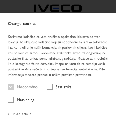
Change cookies
BOSNIA
Koristimo kolačiće da vam pružimo optimalno iskustvo na web-
lokaciji. To uključuje kolačiće koji su neophodni za rad web-lokacije
IZABERITE ZEMLJU
PROMIJENI JEZIK
i za kontroliranje naših komercijanih poslovnih ciljeva, kao i količiće
koji se koriste samo u anonimne statističke svrhe, za odgovarajuće
Toggle
postavke ili za prikaz personaliziranog sadržaja. Možete sami odlučiti
MENU
navigation
koje katogorije želite dozvoliti. Imajte na umu da na temelju vaših
postavki možda neće biti dostupne sve funkcije web-lokacije. Više
informacija možete pronaći u našim pravilima privatnosti.
Neophodno
Statistika
96
18
Marketing
Prikaži detalje