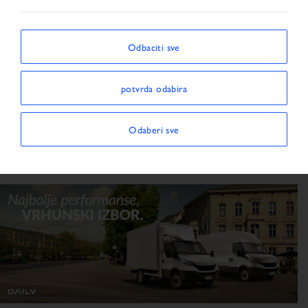
Tegljač
Kamion
Odbaciti sve
63
3
potvrda odabira
Odaberi sve
Transporter
Prikolica / Poluprikolica