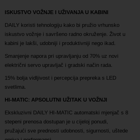
ISKUSTVO VOŽNJE I UŽIVANJA U KABINI
DAILY koristi tehnologiju kako bi pružio vrhunsko
iskustvo vožnje i savršeno radno okruženje. Život u
kabini je lakši, udobniji i produktivniji nego ikad.
Smanjenje napora pri upravljanju od 70% uz novi
električni servo upravljač i gradski način rada.
15% bolja vidljivost i percepcija prepreka s LED
svetlima.
HI-MATIC: APSOLUTNI UŽITAK U VOŽNJI
Ekskluzivni DAILY HI-MATIC automatski mjenjač s 8
stepeni prenosa dostupan je u cijeloj ponudi,
pružajući sve prednosti udobnosti, sigurnosti, uštede
goriva i performansi.