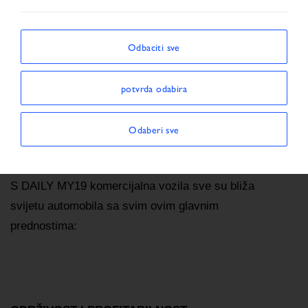
Početna stranica
DAILY MY19
Odbaciti sve
DNEVNE GLAVNE PREDNOSTI MY2019
potvrda odabira
Ostajući vjeran vrijednostima koje karakterišu njegov
DNK (pouzdanost, efikasnost, svestranost), DAILY je
Odaberi sve
postao referentna tačka za inovacije u sektoru lakih
komercijalnih vozila.
S DAILY MY19 komercijalna vozila sve su bliža
svijetu automobila sa svim ovim glavnim
prednostima: