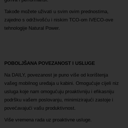
Takođe možete uživati u svim ovim prednostima,
zajedno s održivošću i niskim TCO-om IVECO-ove
tehnologije Natural Power.
POBOLJŠANA POVEZANOST I USLUGE
Na DAILY, povezanost je puno više od korištenja
vašeg mobilnog uređaja u kabini. Omogućuje cijeli niz
usluga koje nam omogućuju proaktivniju i efikasniju
podršku vašem poslovanju, minimizirajući zastoje i
povećavajući vašu produktivnost.
Više vremena rada uz proaktivne usluge.