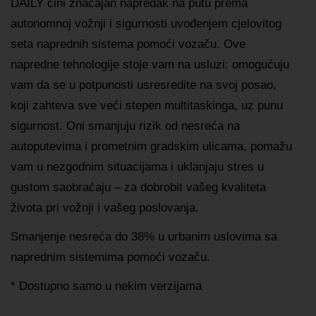
DAILY čini značajan napredak na putu prema
autonomnoj vožnji i sigurnosti uvođenjem cjelovitog
seta naprednih sistema pomoći vozaču. Ove
napredne tehnologije stoje vam na usluzi: omogućuju
vam da se u potpunosti usresredite na svoj posao,
koji zahteva sve veći stepen multitaskinga, uz punu
sigurnost. Oni smanjuju rizik od nesreća na
autoputevima i prometnim gradskim ulicama, pomažu
vam u nezgodnim situacijama i uklanjaju stres u
gustom saobraćaju – za dobrobit vašeg kvaliteta
života pri vožnji i vašeg poslovanja.
Smanjenje nesreća do 38% u urbanim uslovima sa
naprednim sistemima pomoći vozaču.
* Dostupno samo u nekim verzijama