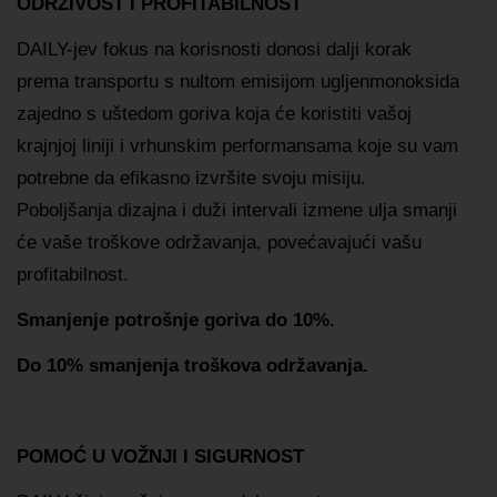
ODRŽIVOST I PROFITABILNOST
DAILY-jev fokus na korisnosti donosi dalji korak
prema transportu s nultom emisijom ugljenmonoksida
zajedno s uštedom goriva koja će koristiti vašoj
krajnjoj liniji i vrhunskim performansama koje su vam
potrebne da efikasno izvršite svoju misiju.
Poboljšanja dizajna i duži intervali izmene ulja smanji
će vaše troškove održavanja, povećavajući vašu
profitabilnost.
Smanjenje potrošnje goriva do 10%.
Do 10% smanjenja troškova održavanja.
POMOĆ U VOŽNJI I SIGURNOST