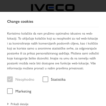
Change cookies
BOSNIA
Koristimo kolačiće da vam pružimo optimalno iskustvo na web-
lokaciji. To uključuje kolačiće koji su neophodni za rad web-lokacije
IZABERITE ZEMLJU
PROMIJENI JEZIK
i za kontroliranje naših komercijanih poslovnih ciljeva, kao i količiće
koji se koriste samo u anonimne statističke svrhe, za odgovarajuće
Toggle
postavke ili za prikaz personaliziranog sadržaja. Možete sami odlučiti
MENU
navigation
koje katogorije želite dozvoliti. Imajte na umu da na temelju vaših
postavki možda neće biti dostupne sve funkcije web-lokacije. Više
informacija možete pronaći u našim pravilima privatnosti.
Neophodno
Statistika
Marketing
Prikaži detalje