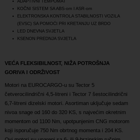
ADAPTIVNI TEMPOMAT
KOČNI SISTEM SA ABS-om I ASR-om
ELEKTRONSKA KONTROLA STABILNOSTI VOZILA
(EVSC) SA POMOĆI PRI KRETANJU UZ BRDO
LED DNEVNA SVJETLA
KSENON PREDNJA SVJETLA
VEĆA FLEKSIBILNOST, NIŽA POTROŠNJA
GORIVA I ODRŽIVOST
Motori na EUROCARGO-u su Tector 5
četverocilindrični 4,5-litreni i Tector 7 šestocilindrični
6,7-litreni dizelski motori. Asortiman uključuje sedam
nivoa snage od 160 do 320 KS, s najvećim okretnim
momentom od 1100 Nm, upotpunjenim CNG motorom
koji isporučuje 750 Nm obrtnog momenta i 204 KS.
Ovi motori su upareni sa 6- ili 9-brzinskim ručnim