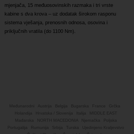
mjenjača, 15 međuosovinskih razmaka i tri vrste
kabine s dva krova – uz dodatak širokom rasponu
sistema vješanja, prenosnih odnosa, osovina i
priključnih vratila (do 1100 Nm).
Međunarodni
Austrija
Belgija
Bugarska
France
Grčka
Holandija
Hrvatska / Slovenija
Italija
MIDDLE EAST
Mađarska
NORTH MACEDONIA
Njemačka
Poljska
Portugalija
Rumunija
Srbija
Turska
Ujedinjeno Kraljevstvo