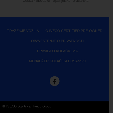
Češka / Slovačka
Španjolska
Švicarska
TRAŽENJE VOZILA
O IVECO CERTIFIED PRE-OWNED
OBAVEŠTENJE O PRIVATNOSTI
PRAVILA O KOLAČIĆIMA
MENADŽER KOLAČIĆA BOSANSKI
IVECO S.p.A - an Iveco Group