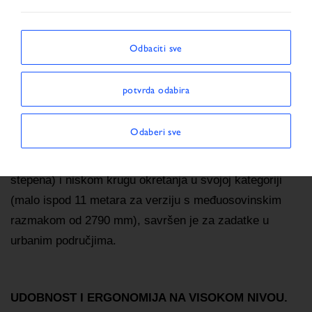
Početna stranica
EUROCARGO
Odbaciti sve
EUROCARGO: KAMION KOJI GRAD VOLI.
potvrda odabira
EUROCARGO je savršeno vozilo za dostavu od vrata
do vrata, za misije širom grada i za sve druge
Odaberi sve
poslove u gradskim središtima. Zahvaljujući idealnoj
širini kabine (2,1 m), velikom uglu upravljanja (52
stepena) i niskom krugu okretanja u svojoj kategoriji
(malo ispod 11 metara za verziju s međuosovinskim
razmakom od 2790 mm), savršen je za zadatke u
urbanim područjima.
UDOBNOST I ERGONOMIJA NA VISOKOM NIVOU.