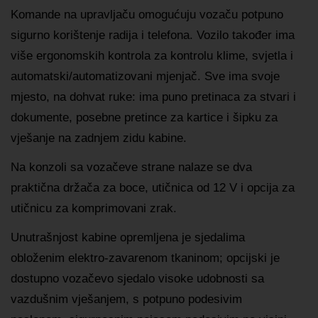
Komande na upravljaču omogućuju vozaču potpuno
sigurno korištenje radija i telefona. Vozilo također ima
više ergonomskih kontrola za kontrolu klime, svjetla i
automatski/automatizovani mjenjač. Sve ima svoje
mjesto, na dohvat ruke: ima puno pretinaca za stvari i
dokumente, posebne pretince za kartice i šipku za
vješanje na zadnjem zidu kabine.
Na konzoli sa vozačeve strane nalaze se dva
praktična držača za boce, utičnica od 12 V i opcija za
utičnicu za komprimovani zrak.
Unutrašnjost kabine opremljena je sjedalima
obloženim elektro-zavarenom tkaninom; opcijski je
dostupno vozačevo sjedalo visoke udobnosti sa
vazdušnim vješanjem, s potpuno podesivim