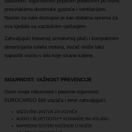
naslonom, sigurnosnim pojasom podesivim po visini,
presvlakama dvostruke gustoće i ventilacijom.
Naslon za ruke dostupan je kao dodatna oprema za
sva sjedala sa vazdušnim vješanjem.
Zahvaljujući linearnoj armaturnoj ploči i kompaktnim
dimenzijama tunela motora, vozač može lako
napustiti vozilo s bilo koje strane kabine.
SIGURNOST: VAŽNOST PREVENCIJE
Osim svoje robusnosti i pasivne sigurnosti,
EUROCARGO štiti vozača i teret zahvaljujući:
VAZDUŠNI JASTUK ZA VOZAČA
AUDIO I BLUETOOTH™ KOMANDE NA VOLANU
NAPREDNI SISTEM KOČENJE U NUŽDI