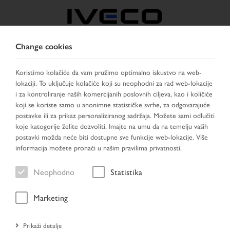
Change cookies
BOSNIA
Koristimo kolačiće da vam pružimo optimalno iskustvo na web-
lokaciji. To uključuje kolačiće koji su neophodni za rad web-lokacije
IZABERITE ZEMLJU
PROMIJENI JEZIK
i za kontroliranje naših komercijanih poslovnih ciljeva, kao i količiće
koji se koriste samo u anonimne statističke svrhe, za odgovarajuće
Toggle
postavke ili za prikaz personaliziranog sadržaja. Možete sami odlučiti
MENU
navigation
koje katogorije želite dozvoliti. Imajte na umu da na temelju vaših
postavki možda neće biti dostupne sve funkcije web-lokacije. Više
informacija možete pronaći u našim pravilima privatnosti.
Neophodno
Statistika
Marketing
Prikaži detalje