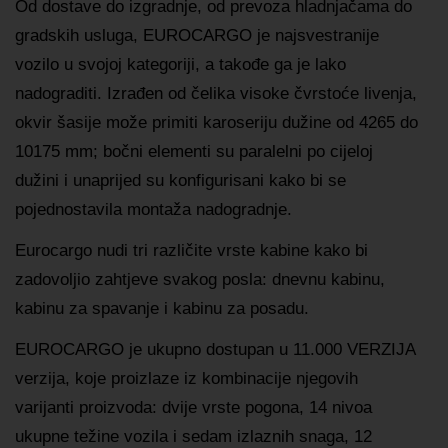
Od dostave do izgradnje, od prevoza hladnjačama do
gradskih usluga, EUROCARGO je najsvestranije
vozilo u svojoj kategoriji, a takođe ga je lako
nadograditi. Izrađen od čelika visoke čvrstoće livenja,
okvir šasije može primiti karoseriju dužine od 4265 do
10175 mm; bočni elementi su paralelni po cijeloj
dužini i unaprijed su konfigurisani kako bi se
pojednostavila montaža nadogradnje.
Eurocargo nudi tri različite vrste kabine kako bi
zadovoljio zahtjeve svakog posla: dnevnu kabinu,
kabinu za spavanje i kabinu za posadu.
EUROCARGO je ukupno dostupan u 11.000 VERZIJA
verzija, koje proizlaze iz kombinacije njegovih
varijanti proizvoda: dvije vrste pogona, 14 nivoa
ukupne težine vozila i sedam izlaznih snaga, 12