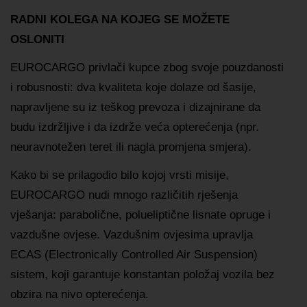
RADNI KOLEGA NA KOJEG SE MOŽETE
OSLONITI
EUROCARGO privlači kupce zbog svoje pouzdanosti
i robusnosti: dva kvaliteta koje dolaze od šasije,
napravljene su iz teškog prevoza i dizajnirane da
budu izdržljive i da izdrže veća opterećenja (npr.
neuravnotežen teret ili nagla promjena smjera).
Kako bi se prilagodio bilo kojoj vrsti misije,
EUROCARGO nudi mnogo različitih rješenja
vješanja: parabolične, polueliptične lisnate opruge i
vazdušne ovjese. Vazdušnim ovjesima upravlja
ECAS (Electronically Controlled Air Suspension)
sistem, koji garantuje konstantan položaj vozila bez
obzira na nivo opterećenja.