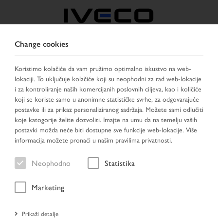
Change cookies
BOSNIA
Koristimo kolačiće da vam pružimo optimalno iskustvo na web-
lokaciji. To uključuje kolačiće koji su neophodni za rad web-lokacije
IZABERITE ZEMLJU
PROMIJENI JEZIK
i za kontroliranje naših komercijanih poslovnih ciljeva, kao i količiće
koji se koriste samo u anonimne statističke svrhe, za odgovarajuće
Toggle
postavke ili za prikaz personaliziranog sadržaja. Možete sami odlučiti
MENU
navigation
koje katogorije želite dozvoliti. Imajte na umu da na temelju vaših
postavki možda neće biti dostupne sve funkcije web-lokacije. Više
informacija možete pronaći u našim pravilima privatnosti.
Vozilo
Neophodno
Statistika
Marketing
Početna stranica
Prikaži detalje
Traženje vozila
Rezultat pretraživanja