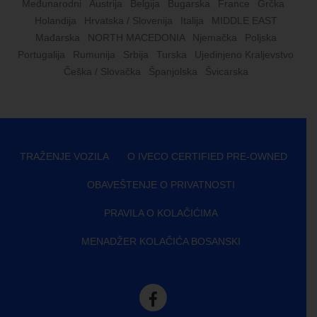
Međunarodni
Austrija
Belgija
Bugarska
France
Grčka
Holandija
Hrvatska / Slovenija
Italija
MIDDLE EAST
Mađarska
NORTH MACEDONIA
Njemačka
Poljska
Portugalija
Rumunija
Srbija
Turska
Ujedinjeno Kraljevstvo
Češka / Slovačka
Španjolska
Švicarska
TRAŽENJE VOZILA
O IVECO CERTIFIED PRE-OWNED
OBAVEŠTENJE O PRIVATNOSTI
PRAVILA O KOLAČIĆIMA
MENADŽER KOLAČIĆA BOSANSKI