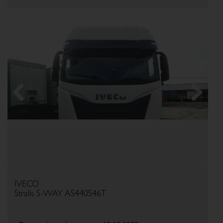
Previous
Next
IVECO
Stralis S-WAY AS440S46T