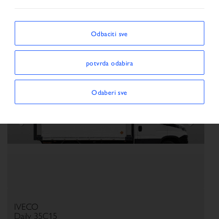
Odbaciti sve
potvrda odabira
Odaberi sve
Previous
Next
IVECO
Daily 35C15