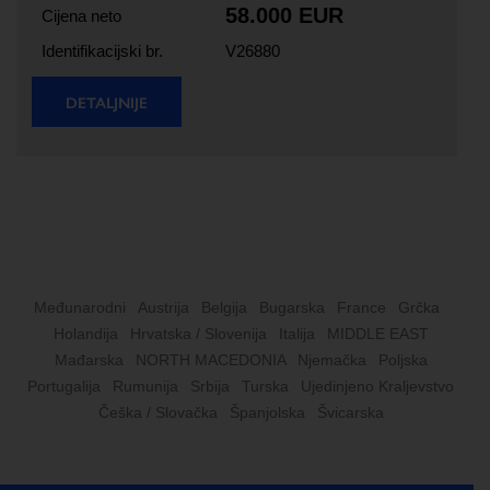
58.000 EUR
Cijena neto
Identifikacijski br.
V26880
DETALJNIJE
Međunarodni
Austrija
Belgija
Bugarska
France
Grčka
Holandija
Hrvatska / Slovenija
Italija
MIDDLE EAST
Mađarska
NORTH MACEDONIA
Njemačka
Poljska
Portugalija
Rumunija
Srbija
Turska
Ujedinjeno Kraljevstvo
Češka / Slovačka
Španjolska
Švicarska