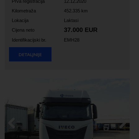
Prva registracija
12.12.2020
Kilometraža
452.335 km
Lokacija
Laktasi
37.000 EUR
Cijena neto
Identifikacijski br.
EMH28
DETALJNIJE
Previous
Next