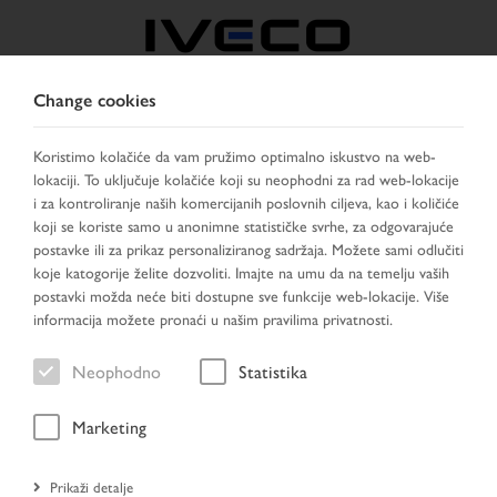
Change cookies
BOSNIA
Koristimo kolačiće da vam pružimo optimalno iskustvo na web-
lokaciji. To uključuje kolačiće koji su neophodni za rad web-lokacije
IZABERITE ZEMLJU
PROMIJENI JEZIK
i za kontroliranje naših komercijanih poslovnih ciljeva, kao i količiće
koji se koriste samo u anonimne statističke svrhe, za odgovarajuće
Toggle
postavke ili za prikaz personaliziranog sadržaja. Možete sami odlučiti
MENU
navigation
koje katogorije želite dozvoliti. Imajte na umu da na temelju vaših
postavki možda neće biti dostupne sve funkcije web-lokacije. Više
informacija možete pronaći u našim pravilima privatnosti.
Novopridošli
Neophodno
Statistika
Marketing
Početna stranica
Prikaži detalje
Novopridošli