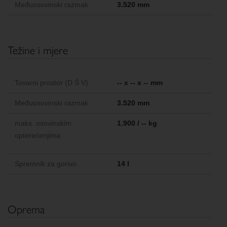
Međuosovinski razmak
3.520 mm
Težine i mjere
Tovarni prostor (D Š V)
-- x -- x -- mm
Međuosovinski razmak
3.520 mm
maks. osovinskim
1.900 / -- kg
opterećenjima
Spremnik za gorivo
14 l
Oprema