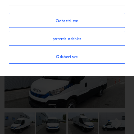
Vozilo
Odbaciti sve
potvrda odabira
Odaberi sve
Previous
Next
Next