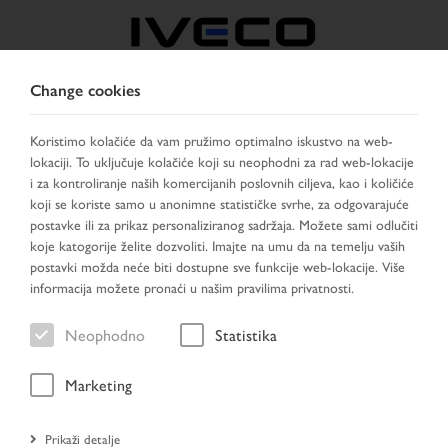
Change cookies
BOSNIA
Koristimo kolačiće da vam pružimo optimalno iskustvo na web-
lokaciji. To uključuje kolačiće koji su neophodni za rad web-lokacije
IZABERITE ZEMLJU
PROMIJENI JEZIK
i za kontroliranje naših komercijanih poslovnih ciljeva, kao i količiće
koji se koriste samo u anonimne statističke svrhe, za odgovarajuće
Toggle
postavke ili za prikaz personaliziranog sadržaja. Možete sami odlučiti
MENU
navigation
koje katogorije želite dozvoliti. Imajte na umu da na temelju vaših
postavki možda neće biti dostupne sve funkcije web-lokacije. Više
informacija možete pronaći u našim pravilima privatnosti.
Vozilo
Neophodno
Statistika
Marketing
Početna stranica
Prikaži detalje
Traženje vozila
Rezultat pretraživanja