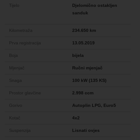
Tijelo
Djelomično ostakljen
sanduk
Kilometraža
234.650 km
Prva registracija
13.05.2019
Boja
bijela
Mjenjač
Ručni mjenjač
Snaga
100 kW (135 KS)
Prostor glavčine
2.998 ccm
Gorivo
Autoplin LPG, Euro5
Kotač
4x2
Suspenzija
Lisnati ovjes