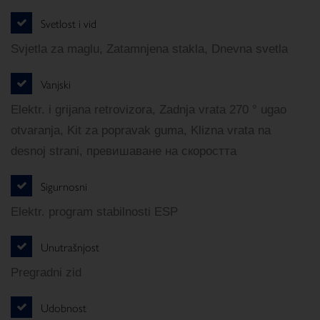
Svetlost i vid
Svjetla za maglu, Zatamnjena stakla, Dnevna svetla
Vanjski
Elektr. i grijana retrovizora, Zadnja vrata 270 ° ugao
otvaranja, Kit za popravak guma, Klizna vrata na
desnoj strani, превишаване на скоростта
Sigurnosni
Elektr. program stabilnosti ESP
Unutrašnjost
Pregradni zid
Udobnost