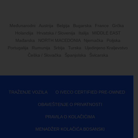
Međunarodni
Austrija
Belgija
Bugarska
France
Grčka
Holandija
Hrvatska / Slovenija
Italija
MIDDLE EAST
Mađarska
NORTH MACEDONIA
Njemačka
Poljska
Portugalija
Rumunija
Srbija
Turska
Ujedinjeno Kraljevstvo
Češka / Slovačka
Španjolska
Švicarska
TRAŽENJE VOZILA
O IVECO CERTIFIED PRE-OWNED
OBAVEŠTENJE O PRIVATNOSTI
PRAVILA O KOLAČIĆIMA
MENADŽER KOLAČIĆA BOSANSKI