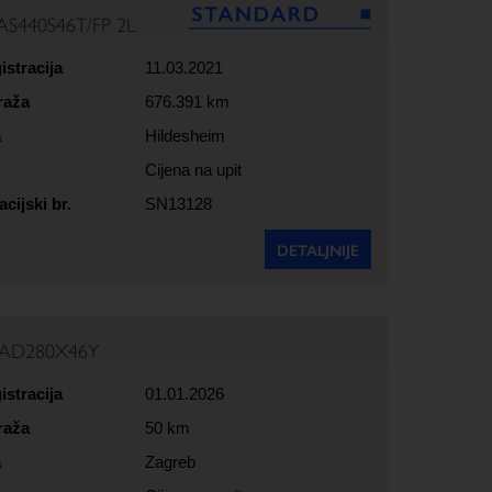
AS440S46T/FP 2L
istracija
11.03.2021
raža
676.391 km
a
Hildesheim
Cijena na upit
acijski br.
SN13128
DETALJNIJE
 AD280X46Y
istracija
01.01.2026
raža
50 km
a
Zagreb