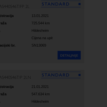
AS440S46T/FP 2L
istracija
13.01.2021
raža
725.544 km
a
Hildesheim
Cijena na upit
acijski br.
SN13069
DETALJNIJE
AS440S46T/P 2LN
istracija
21.01.2021
raža
547.634 km
a
Hildesheim