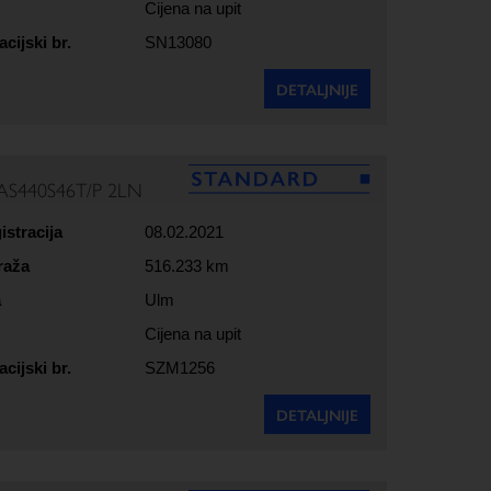
Cijena na upit
acijski br.
SN13080
DETALJNIJE
AS440S46T/P 2LN
istracija
08.02.2021
raža
516.233 km
a
Ulm
Cijena na upit
acijski br.
SZM1256
DETALJNIJE