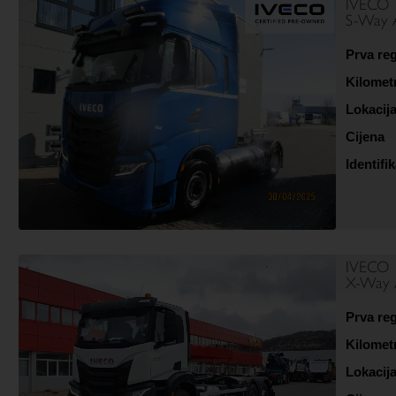
IVECO
S-Way 
Prva reg
Kilomet
Lokacij
Cijena
Identifik
IVECO
X-Way
Prva reg
Kilomet
Lokacij