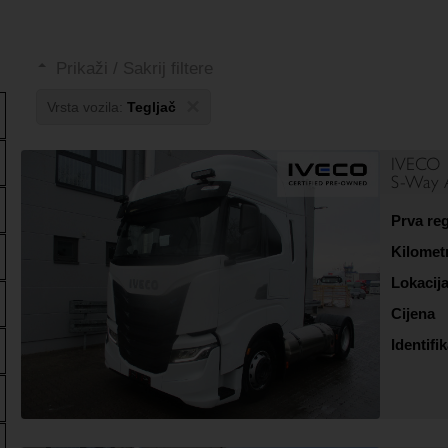
Prikaži / Sakrij filtere
×
Vrsta vozila:
Tegljač
IVECO
S-Way 
Prva reg
Kilomet
Lokacij
Cijena
Identifik