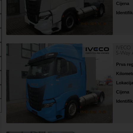
Cijena
Identifik
IVECO
S-Way 
Prva reg
Kilomet
Lokacij
Cijena
Identifik