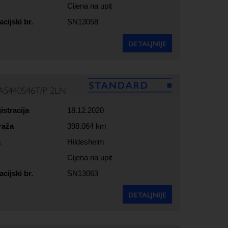
Cijena na upit
acijski br.
SN13058
DETALJNIJE
AS440S46T/P 2LN
istracija
18.12.2020
raža
398.064 km
a
Hildesheim
Cijena na upit
acijski br.
SN13063
DETALJNIJE