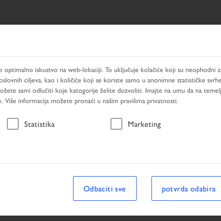
TAT PRETRAŽIVANJA
PRODUCTS
USLUGE
TRAŽEN
optimalno iskustvo na web-lokaciji. To uključuje kolačiće koji su neophodni za
slovnih ciljeva, kao i količiće koji se koriste samo u anonimne statističke svrh
Možete sami odlučiti koje katogorije želite dozvoliti. Imajte na umu da na temel
. Više informacija možete pronaći u našim pravilima privatnosti.
Rezultat pretraživanja
Statistika
Marketing
ivanja
Odbaciti sve
potvrda odabira