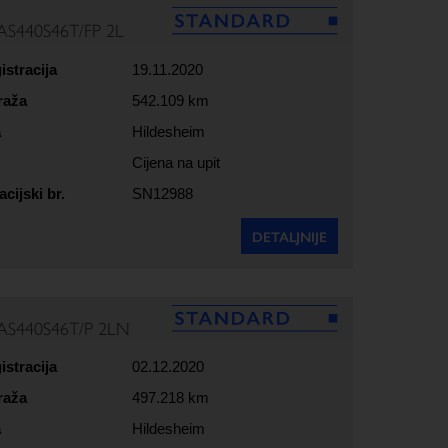
AS440S46T/FP 2L
istracija
19.11.2020
raža
542.109 km
a
Hildesheim
Cijena na upit
acijski br.
SN12988
DETALJNIJE
AS440S46T/P 2LN
istracija
02.12.2020
raža
497.218 km
a
Hildesheim