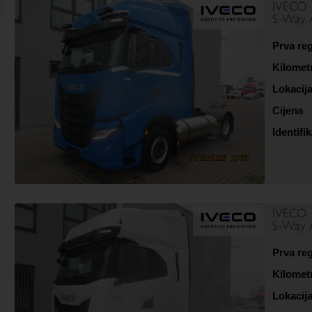
IVECO
S-Way 
Prva reg
Kilomet
Lokacij
Cijena
Identifik
IVECO
S-Way 
Prva reg
Kilomet
Lokacij