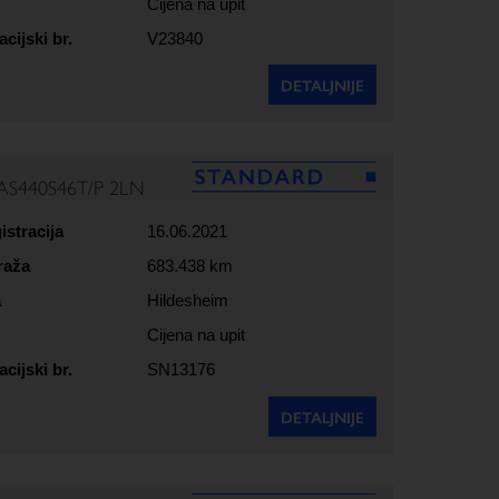
Cijena na upit
acijski br.
V23840
DETALJNIJE
AS440S46T/P 2LN
istracija
16.06.2021
raža
683.438 km
a
Hildesheim
Cijena na upit
acijski br.
SN13176
DETALJNIJE