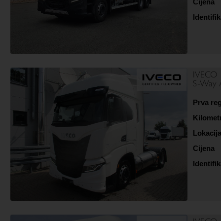
Cijena
Identifik
IVECO
S-Way 
Prva reg
Kilomet
Lokacij
Cijena
Identifik
IVECO