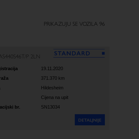
PRIKAZUJU SE VOZILA 96
AS440S46T/P 2LN
istracija
19.11.2020
raža
371.370 km
a
Hildesheim
Cijena na upit
acijski br.
SN13034
DETALJNIJE