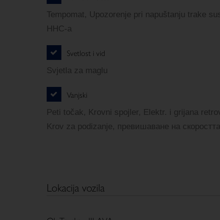
Tempomat, Upozorenje pri napuštanju trake su
HHC-a
Svetlost i vid
Svjetla za maglu
Vanjski
Peti točak, Krovni spojler, Elektr. i grijana retr
Krov za podizanje, превишаване на скоростт
Lokacija vozila