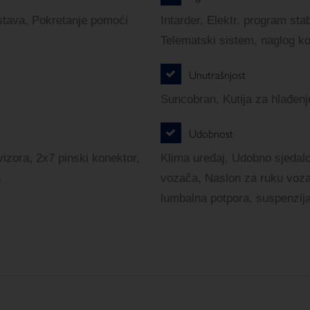
stava, Pokretanje pomoći
Intarder, Elektr. program stab
Telematski sistem, naglog ko
Unutrašnjost
Suncobran, Kutija za hlađenj
Udobnost
ovizora, 2x7 pinski konektor,
Klima uređaj, Udobno sjedal
а
vozača, Naslon za ruku voza
lumbalna potpora, suspenzij