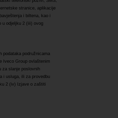
matski telefonski pozivi, SMS,
ernetske stranice, aplikacije
avještenja i biltena, kao i
u odjeljku 2 (iii) ovog
 podataka podružnicama
e Iveco Group ovlaštenim
u za slanje poslovnih
 i usluga, ili za provedbu
u 2 (iv) Izjave o zaštiti