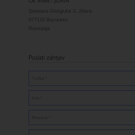
Ok Trucks - JILAVA
Șoseaua Giurgiului 3, Jilava
077120 Bucuresti
Rumunija
Poslati zahtjev