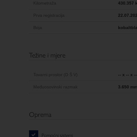
Kilometraža
430.357 
Prva registracija
22.07.20
Boja
kobaltbl
Težine i mjere
Tovarni prostor (D Š V)
-- x -- x 
Međuosovinski razmak
3.650 m
Oprema
Pomoćni sistemi