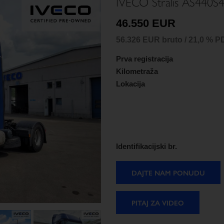
IVECO Stralis AS440S
46.550 EUR
56.326 EUR bruto / 21,0 % P
Prva registracija
Kilometraža
Lokacija
Identifikacijski br.
DAJTE NAM PONUDU
PITAJ ZA VIDEO