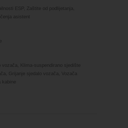
ilnosti ESP, Zaštite od podlijetanja,
čenja asistent
e
o vozača, Klima-suspendirano sjedište
ča, Grijanje sjedalo vozača, Vozača
a kabine