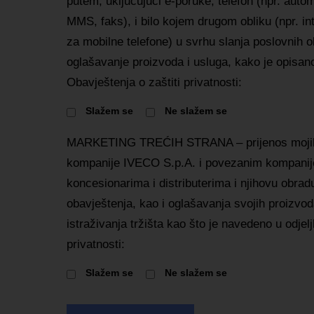
putem, uključujući e-poruke, telefon (npr. auto
MMS, faks), i bilo kojem drugom obliku (npr. int
za mobilne telefone) u svrhu slanja poslovnih ob
oglašavanje proizvoda i usluga, kako je opisano 
Obavještenja o zaštiti privatnosti:
Slažem se
Ne slažem se
MARKETING TREĆIH STRANA – prijenos mojih
kompanije IVECO S.p.A. i povezanim kompanij
koncesionarima i distributerima i njihovu obrad
obavještenja, kao i oglašavanja svojih proizvoda
istraživanja tržišta kao što je navedeno u odjeljk
privatnosti:
Slažem se
Ne slažem se