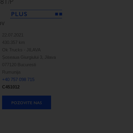
48T/P
DV
22.07.2021
430.357 km
Ok Trucks - JILAVA
Șoseaua Giurgiului 3, Jilava
077120 Bucuresti
Rumunija
+40 757 098 715
C451012
POZOVITE NAS