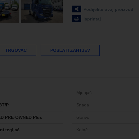
Podijelite ovaj proizvod
Isprintaj
TRGOVAC
POSLATI ZAHTJEV
Mjenjač
8T/P
Snaga
ED PRE-OWNED Plus
Gorivo
ni tegljač
Kotač