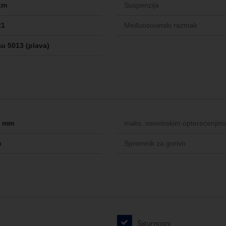
km
Suspenzija
21
Međuosovinski razmak
au 5013 (plava)
-- mm
maks. osovinskim opterećenjim
m
Spremnik za gorivo
Sigurnosni