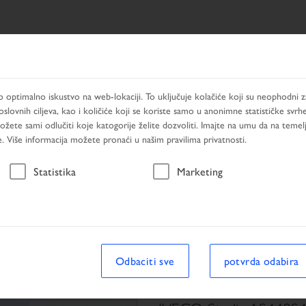
TAT PRETRAŽIVANJA
PRODUCTS
USLUGE
TRAŽEN
optimalno iskustvo na web-lokaciji. To uključuje kolačiće koji su neophodni za
slovnih ciljeva, kao i količiće koji se koriste samo u anonimne statističke svrh
Možete sami odlučiti koje katogorije želite dozvoliti. Imajte na umu da na temel
. Više informacija možete pronaći u našim pravilima privatnosti.
Vozilo
Statistika
Marketing
ivanja
Vozilo
Odbaciti sve
potvrda odabira