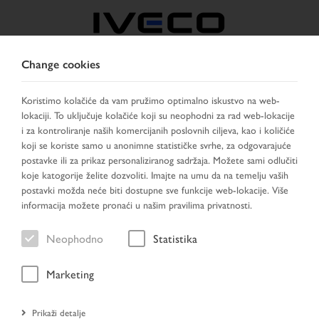
Change cookies
BOSNIA
Koristimo kolačiće da vam pružimo optimalno iskustvo na web-
lokaciji. To uključuje kolačiće koji su neophodni za rad web-lokacije
IZABERITE ZEMLJU
PROMIJENI JEZIK
i za kontroliranje naših komercijanih poslovnih ciljeva, kao i količiće
koji se koriste samo u anonimne statističke svrhe, za odgovarajuće
Toggle
postavke ili za prikaz personaliziranog sadržaja. Možete sami odlučiti
MENU
navigation
koje katogorije želite dozvoliti. Imajte na umu da na temelju vaših
postavki možda neće biti dostupne sve funkcije web-lokacije. Više
informacija možete pronaći u našim pravilima privatnosti.
Vozilo
Neophodno
Statistika
Marketing
Početna stranica
Prikaži detalje
Traženje vozila
Rezultat pretraživanja