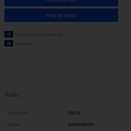
PITAJ ZA VIDEO
Podijelite ovaj proizvod
Isprintaj
Vozilo
Proizvođač
IVECO
Model
AS440S48T/P