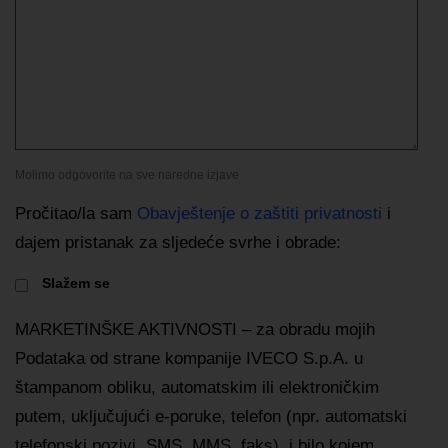
Molimo odgovorite na sve naredne izjave
Pročitao/la sam
Obavještenje o zaštiti privatnosti
i
dajem pristanak za sljedeće svrhe i obrade:
Slažem se
MARKETINŠKE AKTIVNOSTI – za obradu mojih
Podataka od strane kompanije IVECO S.p.A. u
štampanom obliku, automatskim ili elektroničkim
putem, uključujući e-poruke, telefon (npr. automatski
telefonski pozivi, SMS, MMS, faks), i bilo kojem