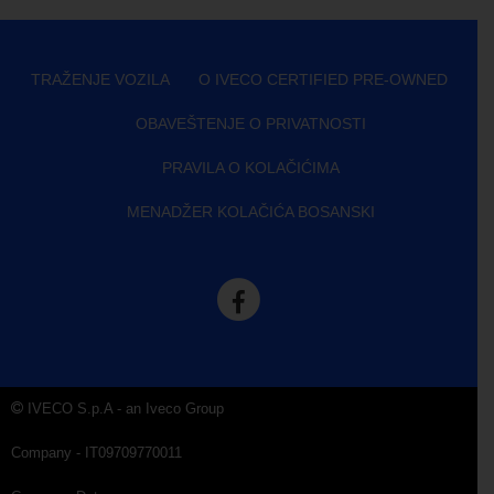
TRAŽENJE VOZILA
O IVECO CERTIFIED PRE-OWNED
OBAVEŠTENJE O PRIVATNOSTI
PRAVILA O KOLAČIĆIMA
MENADŽER KOLAČIĆA BOSANSKI
IVECO S.p.A - an Iveco Group
Company - IT09709770011