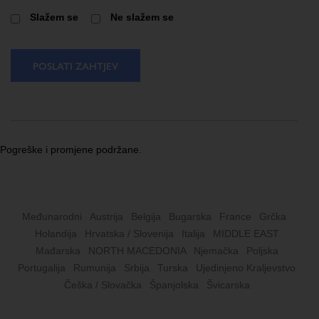
Slažem se
Ne slažem se
POSLATI ZAHTJEV
Pogreške i promjene podržane.
Međunarodni
Austrija
Belgija
Bugarska
France
Grčka
Holandija
Hrvatska / Slovenija
Italija
MIDDLE EAST
Mađarska
NORTH MACEDONIA
Njemačka
Poljska
Portugalija
Rumunija
Srbija
Turska
Ujedinjeno Kraljevstvo
Češka / Slovačka
Španjolska
Švicarska