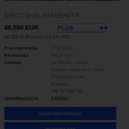
IVECO Stralis AS440S48T/P
46.550 EUR
56.326 EUR bruto / 21,0 % PDV
Prva registracija
22.07.2021
Kilometraža
430.357 km
Lokacija
Ok Trucks - JILAVA
Șoseaua Giurgiului 3, Jilava
077120 Bucuresti
Rumunija
+40 757 098 715
Identifikacijski br.
C451012
DAJTE NAM PONUDU
POZOVITE NAS