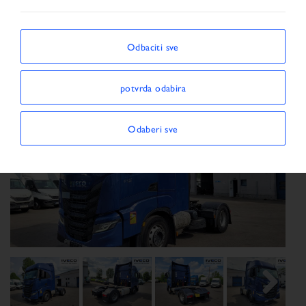
Vozilo
Odbaciti sve
potvrda odabira
Odaberi sve
Previous
Next
Next