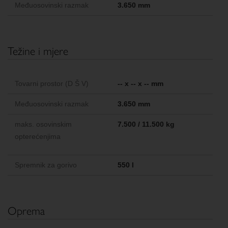
Međuosovinski razmak
3.650 mm
Težine i mjere
Tovarni prostor (D Š V)
-- x -- x -- mm
Međuosovinski razmak
3.650 mm
maks. osovinskim
7.500 / 11.500 kg
opterećenjima
Spremnik za gorivo
550 l
Oprema