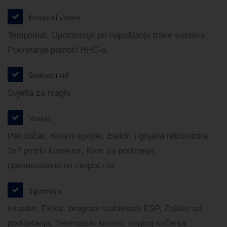
Pomoćni sistemi
Tempomat, Upozorenje pri napuštanju trake sustava,
Pokretanje pomoći HHC-a
Svetlost i vid
Svjetla za maglu
Vanjski
Peti točak, Krovni spojler, Elektr. i grijana retrovizora,
2x7 pinski konektor, Krov za podizanje,
превишаване на скоростта
Sigurnosni
Intarder, Elektr. program stabilnosti ESP, Zaštite od
podlijetanja, Telematski sistem, naglog kočenja