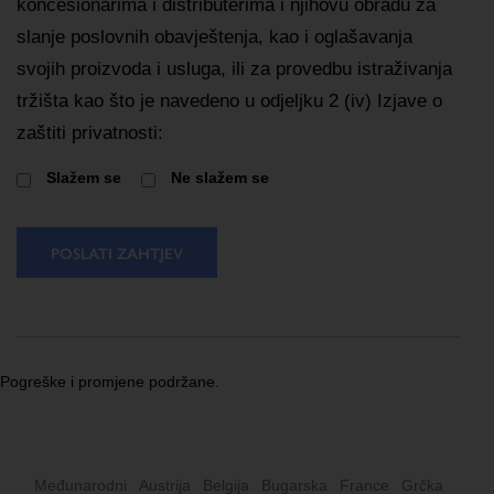
koncesionarima i distributerima i njihovu obradu za
slanje poslovnih obavještenja, kao i oglašavanja
svojih proizvoda i usluga, ili za provedbu istraživanja
tržišta kao što je navedeno u odjeljku 2 (iv) Izjave o
zaštiti privatnosti:
Slažem se
Ne slažem se
POSLATI ZAHTJEV
Pogreške i promjene podržane.
Međunarodni
Austrija
Belgija
Bugarska
France
Grčka