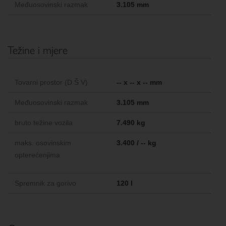
Međuosovinski razmak
3.105 mm
Težine i mjere
Tovarni prostor (D Š V)
-- x -- x -- mm
Međuosovinski razmak
3.105 mm
bruto težine vozila
7.490 kg
maks. osovinskim
3.400 / -- kg
opterećenjima
Spremnik za gorivo
120 l