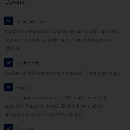
Oprema
Pomoćni sistemi
Adaptivni tempomat, Upozorenje pri napuštanju trake
sustava, Senzor za parkiranje, Pokretanje pomoći
HHC-a
Svetlost i vid
Sustav za čišćenje prednjih svjetala, Svjetla za maglu
Vanjski
Elektr. i grijana retrovizora, Stražnji diferencijal
zakljućiv, Rezervni kotač, Dvižni krov (ručni),
превишаване на скоростта: 90km/h
Sigurnosni