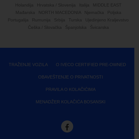
Holandija
Hrvatska / Slovenija
Italija
MIDDLE EAST
Mađarska
NORTH MACEDONIA
Njemačka
Poljska
Portugalija
Rumunija
Srbija
Turska
Ujedinjeno Kraljevstvo
Češka / Slovačka
Španjolska
Švicarska
TRAŽENJE VOZILA
O IVECO CERTIFIED PRE-OWNED
OBAVEŠTENJE O PRIVATNOSTI
PRAVILA O KOLAČIĆIMA
MENADŽER KOLAČIĆA BOSANSKI