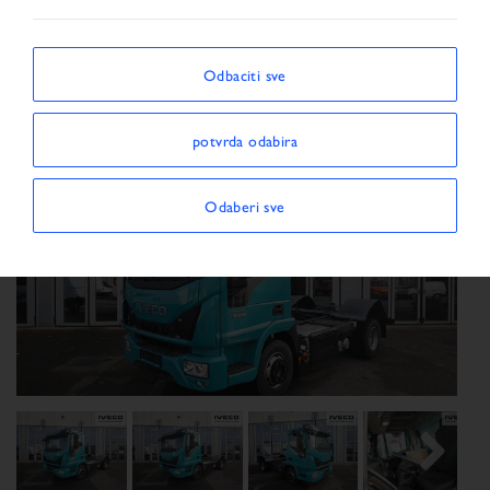
Vozilo
Odbaciti sve
potvrda odabira
Odaberi sve
Previous
Next
Next