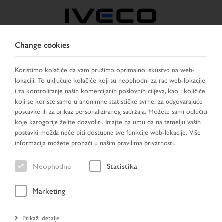
Change cookies
BOSNIA
Koristimo kolačiće da vam pružimo optimalno iskustvo na web-
lokaciji. To uključuje kolačiće koji su neophodni za rad web-lokacije
IZABERITE ZEMLJU
PROMIJENI JEZIK
i za kontroliranje naših komercijanih poslovnih ciljeva, kao i količiće
koji se koriste samo u anonimne statističke svrhe, za odgovarajuće
Toggle
postavke ili za prikaz personaliziranog sadržaja. Možete sami odlučiti
MENU
navigation
koje katogorije želite dozvoliti. Imajte na umu da na temelju vaših
postavki možda neće biti dostupne sve funkcije web-lokacije. Više
informacija možete pronaći u našim pravilima privatnosti.
Vozilo
Neophodno
Statistika
Marketing
Početna stranica
Prikaži detalje
Traženje vozila
Rezultat pretraživanja