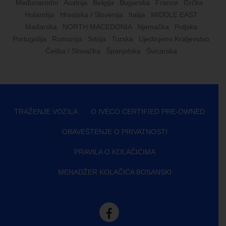
Međunarodni
Austrija
Belgija
Bugarska
France
Grčka
Holandija
Hrvatska / Slovenija
Italija
MIDDLE EAST
Mađarska
NORTH MACEDONIA
Njemačka
Poljska
Portugalija
Rumunija
Srbija
Turska
Ujedinjeno Kraljevstvo
Češka / Slovačka
Španjolska
Švicarska
TRAŽENJE VOZILA
O IVECO CERTIFIED PRE-OWNED
OBAVEŠTENJE O PRIVATNOSTI
PRAVILA O KOLAČIĆIMA
MENADŽER KOLAČIĆA BOSANSKI