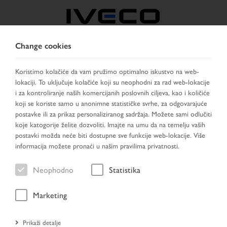
Change cookies
BOSNIA
Koristimo kolačiće da vam pružimo optimalno iskustvo na web-
lokaciji. To uključuje kolačiće koji su neophodni za rad web-lokacije
IZABERITE ZEMLJU
PROMIJENI JEZIK
i za kontroliranje naših komercijanih poslovnih ciljeva, kao i količiće
koji se koriste samo u anonimne statističke svrhe, za odgovarajuće
Toggle
postavke ili za prikaz personaliziranog sadržaja. Možete sami odlučiti
MENU
navigation
koje katogorije želite dozvoliti. Imajte na umu da na temelju vaših
postavki možda neće biti dostupne sve funkcije web-lokacije. Više
informacija možete pronaći u našim pravilima privatnosti.
Vozilo
Neophodno
Statistika
Marketing
Početna stranica
Prikaži detalje
Traženje vozila
Rezultat pretraživanja