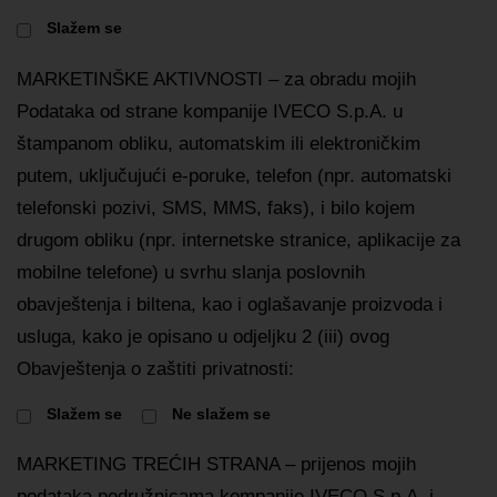
Slažem se
MARKETINŠKE AKTIVNOSTI – za obradu mojih
Podataka od strane kompanije IVECO S.p.A. u
štampanom obliku, automatskim ili elektroničkim
putem, uključujući e-poruke, telefon (npr. automatski
telefonski pozivi, SMS, MMS, faks), i bilo kojem
drugom obliku (npr. internetske stranice, aplikacije za
mobilne telefone) u svrhu slanja poslovnih
obavještenja i biltena, kao i oglašavanje proizvoda i
usluga, kako je opisano u odjeljku 2 (iii) ovog
Obavještenja o zaštiti privatnosti:
Slažem se
Ne slažem se
MARKETING TREĆIH STRANA – prijenos mojih
podataka podružnicama kompanije IVECO S.p.A. i