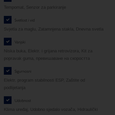
Tempomat, Senzor za parkiranje
Svetlost i vid
Svjetla za maglu, Zatamnjena stakla, Dnevna svetla
Vanjski
Niska buka, Elektr. i grijana retrovizora, Kit za
popravak guma, превишаване на скоростта
Sigurnosni
Elektr. program stabilnosti ESP, Zaštite od
podlijetanja
Udobnost
Klima uređaj, Udobno sjedalo vozača, Hidraulički