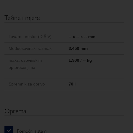
Težine i mjere
Tovarni prostor (D Š V)
-- x -- x -- mm
Međuosovinski razmak
3.450 mm
maks. osovinskim
1.900 / -- kg
opterećenjima
Spremnik za gorivo
70 l
Oprema
Pomoćni sistemi