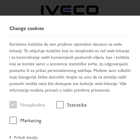
Change cookies
BOSNIA
Koristimo kolačiće da vam pružimo optimalno iskustvo na web-
lokaciji. To uključuje kolačiće koji su neophodni za rad web-lokacije
IZABERITE ZEMLJU
PROMIJENI JEZIK
i za kontroliranje naših komercijanih poslovnih ciljeva, kao i količiće
koji se koriste samo u anonimne statističke svrhe, za odgovarajuće
Toggle
postavke ili za prikaz personaliziranog sadržaja. Možete sami odlučiti
MENU
navigation
koje katogorije želite dozvoliti. Imajte na umu da na temelju vaših
postavki možda neće biti dostupne sve funkcije web-lokacije. Više
informacija možete pronaći u našim pravilima privatnosti.
Vozilo
Neophodno
Statistika
Marketing
Početna stranica
Prikaži detalje
Traženje vozila
Rezultat pretraživanja