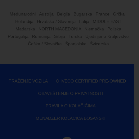
Međunarodni
Austrija
Belgija
Bugarska
France
Grčka
Holandija
Hrvatska / Slovenija
Italija
MIDDLE EAST
Mađarska
NORTH MACEDONIA
Njemačka
Poljska
Portugalija
Rumunija
Srbija
Turska
Ujedinjeno Kraljevstvo
Češka / Slovačka
Španjolska
Švicarska
TRAŽENJE VOZILA
O IVECO CERTIFIED PRE-OWNED
OBAVEŠTENJE O PRIVATNOSTI
PRAVILA O KOLAČIĆIMA
MENADŽER KOLAČIĆA BOSANSKI