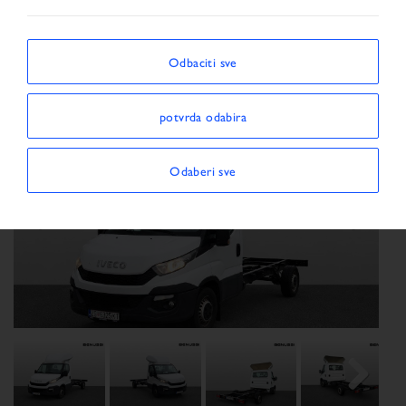
Vozilo
Odbaciti sve
potvrda odabira
Odaberi sve
Previous
Next
Next