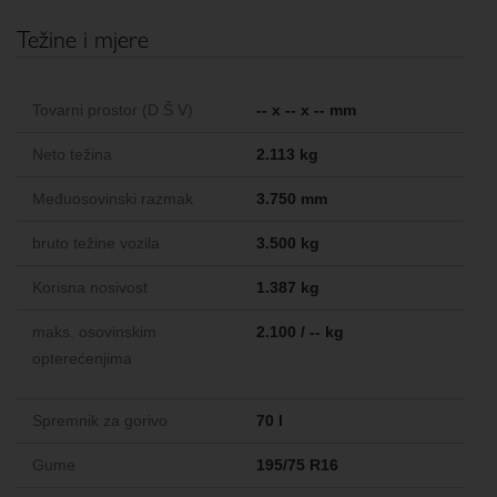
Težine i mjere
Tovarni prostor (D Š V)
-- x -- x -- mm
Neto težina
2.113 kg
Međuosovinski razmak
3.750 mm
bruto težine vozila
3.500 kg
Korisna nosivost
1.387 kg
maks. osovinskim
2.100 / -- kg
opterećenjima
Spremnik za gorivo
70 l
Gume
195/75 R16