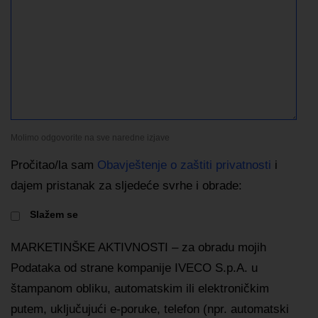
Molimo odgovorite na sve naredne izjave
Pročitao/la sam
Obavještenje o zaštiti privatnosti
i
dajem pristanak za sljedeće svrhe i obrade:
Slažem se
MARKETINŠKE AKTIVNOSTI – za obradu mojih
Podataka od strane kompanije IVECO S.p.A. u
štampanom obliku, automatskim ili elektroničkim
putem, uključujući e-poruke, telefon (npr. automatski