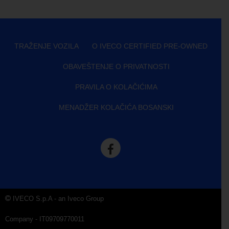
TRAŽENJE VOZILA
O IVECO CERTIFIED PRE-OWNED
OBAVEŠTENJE O PRIVATNOSTI
PRAVILA O KOLAČIĆIMA
MENADŽER KOLAČIĆA BOSANSKI
IVECO S.p.A - an Iveco Group
Company - IT09709770011