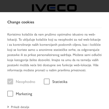
Change cookies
BOSNIA
Koristimo kolačiće da vam pružimo optimalno iskustvo na web-
lokaciji. To uključuje kolačiće koji su neophodni za rad web-lokacije
IZABERITE ZEMLJU
PROMIJENI JEZIK
i za kontroliranje naših komercijanih poslovnih ciljeva, kao i količiće
koji se koriste samo u anonimne statističke svrhe, za odgovarajuće
Toggle
postavke ili za prikaz personaliziranog sadržaja. Možete sami odlučiti
MENU
navigation
koje katogorije želite dozvoliti. Imajte na umu da na temelju vaših
postavki možda neće biti dostupne sve funkcije web-lokacije. Više
informacija možete pronaći u našim pravilima privatnosti.
Vozilo
Neophodno
Statistika
Marketing
Početna stranica
Prikaži detalje
Novopridošli
Vozilo