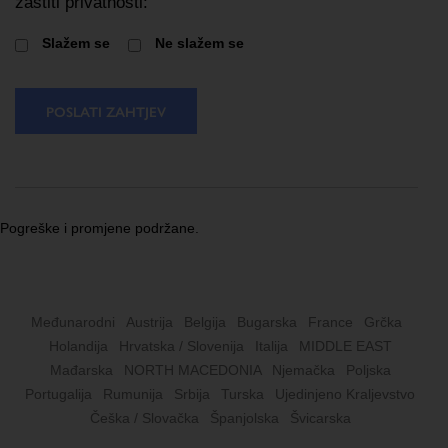
zaštiti privatnosti:
Slažem se
Ne slažem se
POSLATI ZAHTJEV
Pogreške i promjene podržane.
Međunarodni
Austrija
Belgija
Bugarska
France
Grčka
Holandija
Hrvatska / Slovenija
Italija
MIDDLE EAST
Mađarska
NORTH MACEDONIA
Njemačka
Poljska
Portugalija
Rumunija
Srbija
Turska
Ujedinjeno Kraljevstvo
Češka / Slovačka
Španjolska
Švicarska