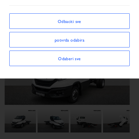
Odbaciti sve
potvrda odabira
Odaberi sve
Previous
Next
Next