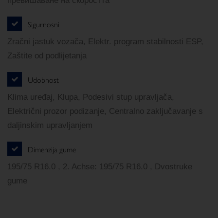
превишаване на скоростта
Sigurnosni
Zračni jastuk vozača, Elektr. program stabilnosti ESP,
Zaštite od podlijetanja
Udobnost
Klima uređaj, Klupa, Podesivi stup upravljača,
Električni prozor podizanje, Centralno zaključavanje s
daljinskim upravljanjem
Dimenzija gume
195/75 R16.0 , 2. Achse: 195/75 R16.0 , Dvostruke
gume