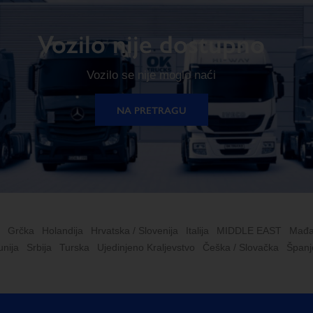
Vozilo nije dostupno
Vozilo se nije moglo naći
NA PRETRAGU
Grčka
Holandija
Hrvatska / Slovenija
Italija
MIDDLE EAST
Mađa
nija
Srbija
Turska
Ujedinjeno Kraljevstvo
Češka / Slovačka
Španj