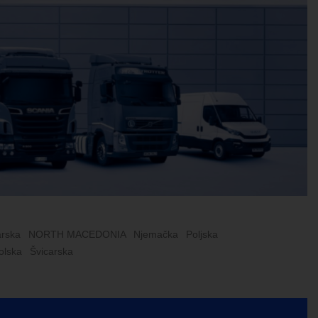
rska
NORTH MACEDONIA
Njemačka
Poljska
olska
Švicarska