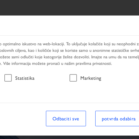
TAT PRETRAŽIVANJA
PRODUCTS
USLUGE
TRAŽEN
optimalno iskustvo na web-lokaciji. To uključuje kolačiće koji su neophodni za
slovnih ciljeva, kao i količiće koji se koriste samo u anonimne statističke svrh
Možete sami odlučiti koje katogorije želite dozvoliti. Imajte na umu da na temel
. Više informacija možete pronaći u našim pravilima privatnosti.
Vozilo
Statistika
Marketing
ivanja
Vozilo
Odbaciti sve
potvrda odabira